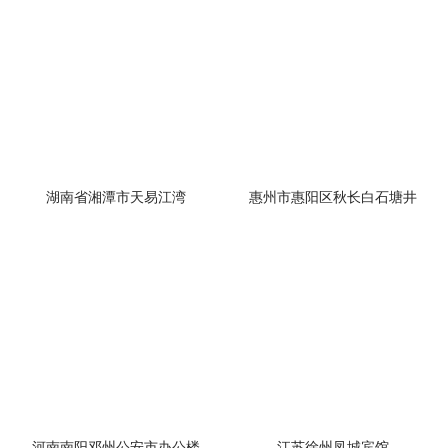
湖南省湘潭市天易江湾
惠州市惠阳区秋长白石塘井
河南南阳邓州公安市办公楼
江苏徐州凤城宾馆