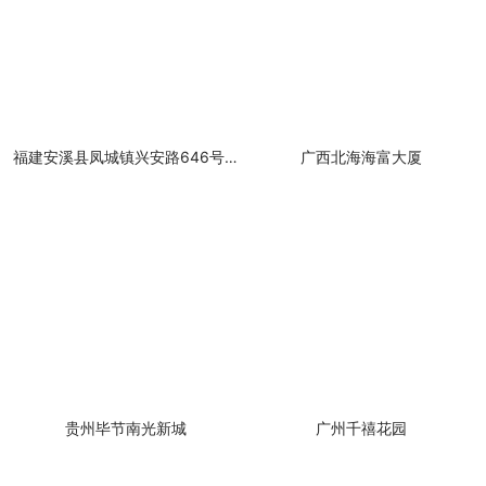
福建安溪县凤城镇兴安路646号春秋盛世金元二期
广西北海海富大厦
贵州毕节南光新城
广州千禧花园