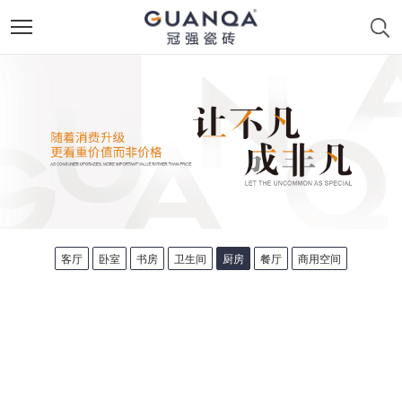
客厅
卧室
书房
卫生间
厨房
餐厅
商用空间